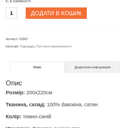
Є в наявності
Підковдра
ДОДАТИ В КОШИК
Linens
Basic
indigo
Артикул:
53002
200х220
Категорії:
Підковдри
,
Постільні приналежності
см
кількість
Опис
Додаткова інформація
Опис
Розмір:
200х220см
Тканина, склад:
100% бавовна, сатин
Колір:
темно-синій