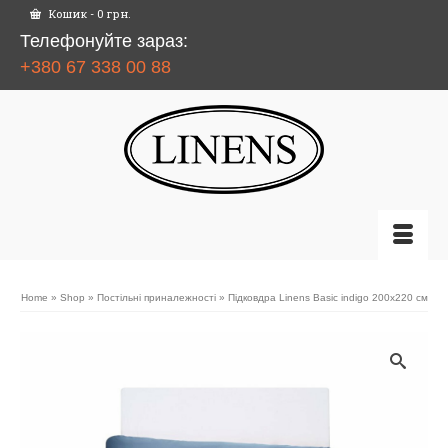
Кошик
-
0
грн.
Телефонуйте зараз:
+380 67 338 00 88
Home
»
Shop
»
Постільні приналежності
»
Підковдра Linens Basic indigo 200х220 см