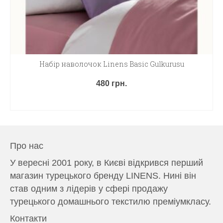
Набір наволочок Linens Basic Gulkurusu
480
грн.
ДОДАТИ В КОШИК
Про нас
У
вересні 2001 року
,
в
Києві
відкрився
перший
магазин
турецького
бренду
LINENS
.
Нині
він
став
одним
з
лідерів
у
сфері
продажу
турецького
домашнього
текстилю
преміумкласу
.
Контакти