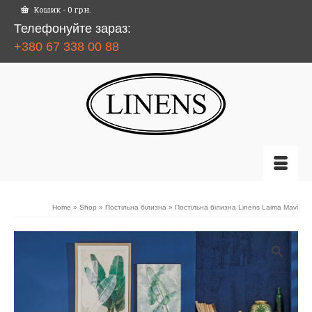
Кошик
-
0
грн.
Телефонуйте зараз:
+380 67 338 00 88
Home
»
Shop
»
Постільна білизна
»
Постільна білизна Linens Laima Mavi