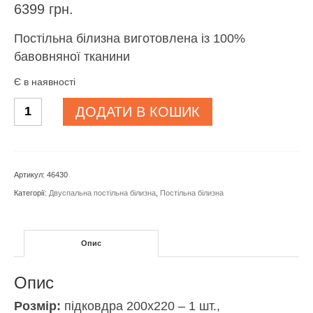
6399
грн.
Постільна білизна виготовлена із 100%
бавовняної тканини
Є в наявності
Постільна
ДОДАТИ В КОШИК
білизна
Linens
Laima
Артикул:
46430
Mavi
Категорії:
Двуспальна постільна білизна
,
Постільна білизна
кількість
Опис
Опис
Розмір:
підковдра 200х220 – 1 шт.,