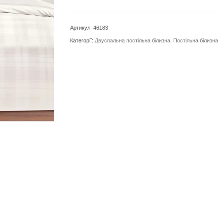
TAC
Carly
Артикул:
46183
Jakar
Категорії:
Двуспальна постільна білизна
,
Постільна білизна
Ekru
кількість