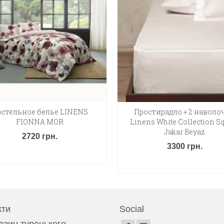
стельное белье LINENS
Простирадло + 2 наволо
FIONNA MOR
Linens White Collection S
Jakar Beyaz
2720
грн.
3300
грн.
ДОДАТИ В КОШИК
ДОДАТИ В КОШИК
кти
Social