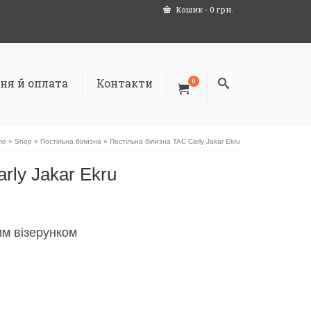
Кошик
-
0
грн.
ня й оплата
Контакти
0
me
»
Shop
»
Постільна білизна
»
Постільна білизна TAC Carly Jakar Ekru
rly Jakar Ekru
им візерунком