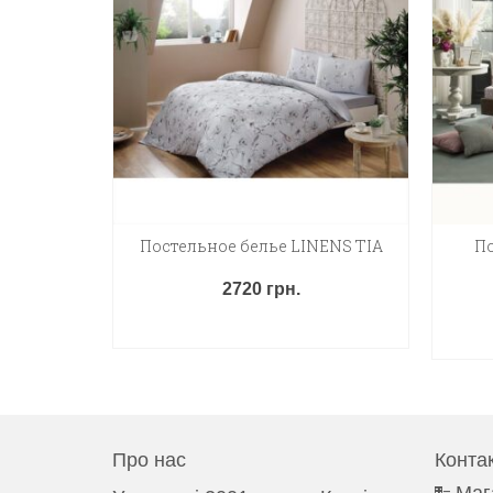
ens Adena
Постельное белье LINENS TIA
По
2720
грн.
ДОДАТИ В КОШИК
ИК
Про нас
Конта