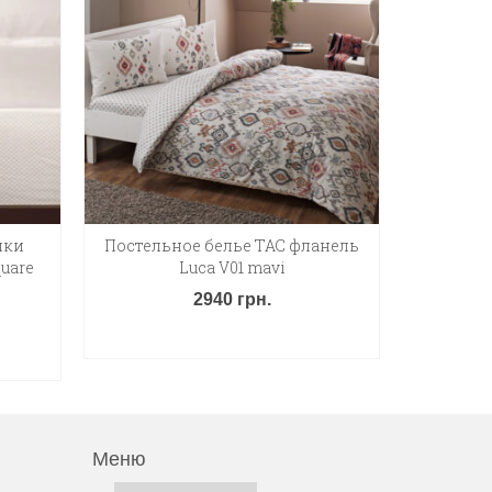
чки
Постельное белье ТАС фланель
Постіль
quare
Luca V01 mavi
Cream
2940
грн.
ДОДАТИ В КОШИК
Д
Меню