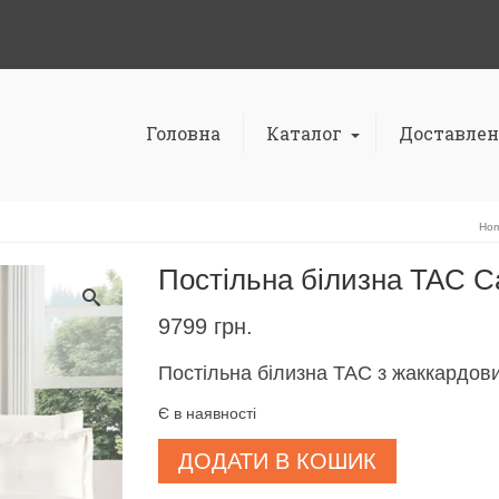
Головна
Каталог
Доставлен
Ho
Постільна білизна TAC Ca
9799
грн.
Постільна білизна TAC з жаккардов
Є в наявності
Постільна
ДОДАТИ В КОШИК
білизна